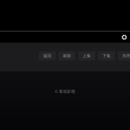
返回
刷新
上集
下集
关
© 看戏影视