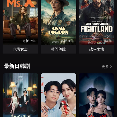
更新06集
更新01集
第2集
代号女士
林间鸽踪
战斗之地
最新日韩剧
更多