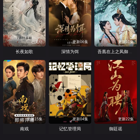
已完结
更新06集
更新10集
长夜如歌
深情为饵
吾凰在上之凤御四方
更新15集
更新04集
更新22集
南戏
记忆管理局
御廷谣