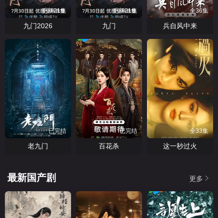
更新21集
更新21集
全36集
九门2026
九门
兵自风中来
已完结
已完结
全33集
老九门
百花杀
这一秒过火
最新国产剧
更多