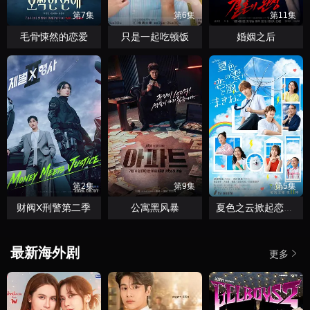
第7集
第6集
第11集
毛骨悚然的恋爱
只是一起吃顿饭
婚姻之后
第2集
第9集
第5集
财阀X刑警第二季
公寓黑风暴
夏色之云掀起恋爱与风暴
最新海外剧
更多