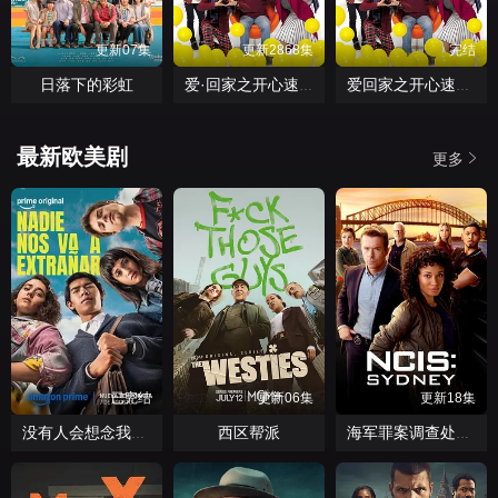
更新07集
更新2868集
完结
日落下的彩虹
爱·回家之开心速递
爱回家之开心速递2025
最新欧美剧
更多
已完结
更新06集
更新18集
西区帮派
没有人会想念我们第二季
海军罪案调查处：悉尼第三季