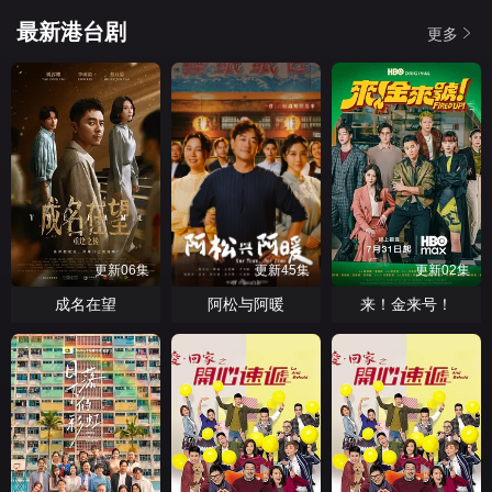
最新港台剧
更多
更新06集
更新45集
更新02集
成名在望
阿松与阿暖
来！金来号！