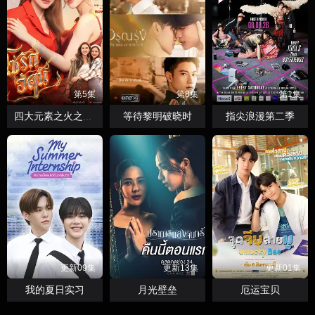
第5集
第8集
第1集
等待黎明破晓时
指尖浪漫第二季
四大元素之火之爱链
更新09集
更新13集
更新01集
我的夏日实习
月光壁垒
厄运宝贝