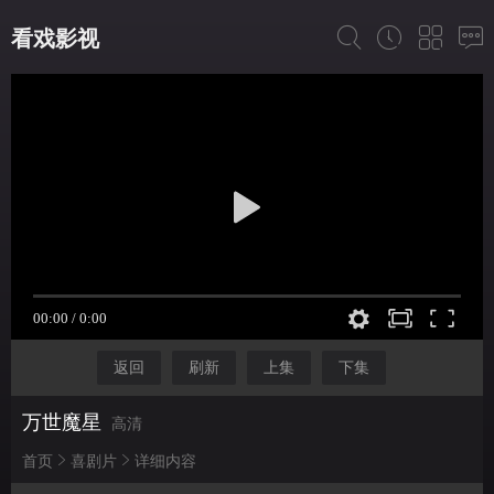
看戏影视
返回
刷新
上集
下集
万世魔星
高清
首页
喜剧片
详细内容