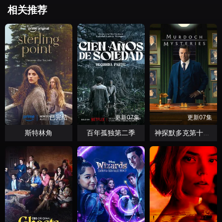
相关推荐
已完结
更新07集
更新07集
斯特林角
百年孤独第二季
神探默多克第十九季