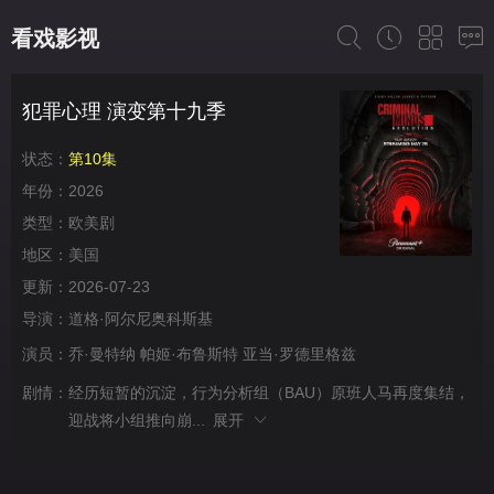
看戏影视
犯罪心理 演变第十九季
状态：
第10集
年份：
2026
类型：
欧美剧
地区：
美国
更新：
2026-07-23
导演：
道格·阿尔尼奥科斯基
演员：
乔·曼特纳
帕姬·布鲁斯特
亚当·罗德里格兹
剧情：
经历短暂的沉淀，行为分析组（BAU）原班人马再度集结，
迎战将小组推向崩...
展开