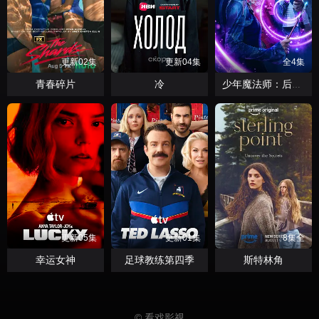
更新02集
更新04集
全4集
青春碎片
冷
少年魔法师：后继者第三季
更新05集
更新01集
8集全
幸运女神
足球教练第四季
斯特林角
© 看戏影视