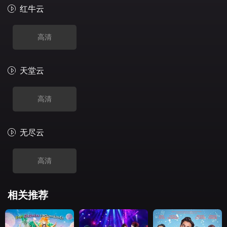
红牛云
高清
天堂云
高清
无尽云
高清
相关推荐